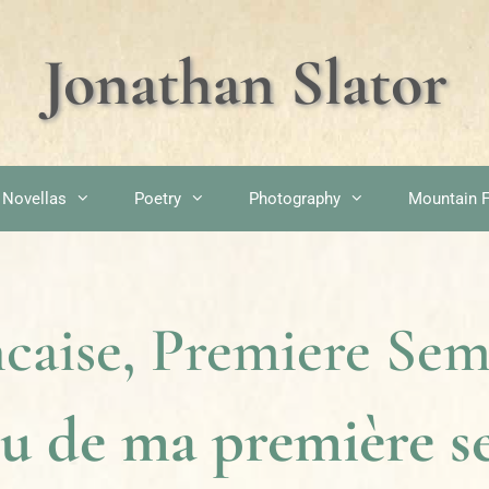
Jonathan Slator
 Novellas
Poetry
Photography
Mountain F
ncaise, Premiere Se
u de
ma première s